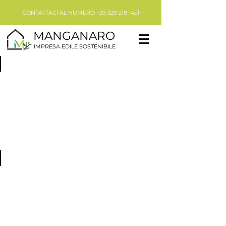
CONTATTACI AL NUMERO
+39 329 218 1451
MANGANARO
IMPRESA EDILE SOSTENIBILE
RISTRUTTURAZIONE
CASA
O
STANZE
NUOVA COSTRUZIONE
RESIDENZIALE