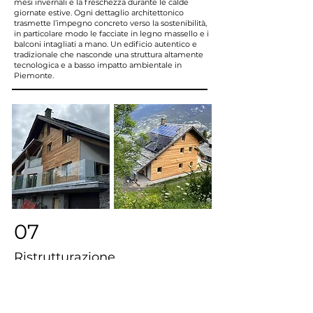
mesi invernali e la freschezza durante le calde
giornate estive. Ogni dettaglio architettonico
trasmette l’impegno concreto verso la sostenibilità,
in particolare modo le facciate in legno massello e i
balconi intagliati a mano. Un edificio autentico e
tradizionale che nasconde una struttura altamente
tecnologica e a basso impatto ambientale in
Piemonte.
07
Ristrutturazione
Sauze d'Oulx
Eleganza e innovazione si incontrano in questa villa
ristrutturata con tecnologie all'avanguardia, il cui
obiettivo era aumentare l'efficienza energetica.