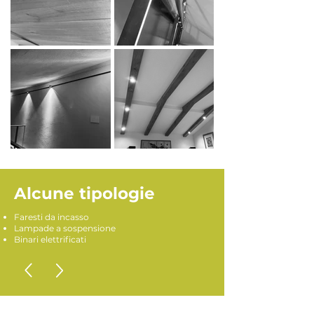
Alcune tipologie
Faresti da incasso
Lampade a sospensione
Binari elettrificati​